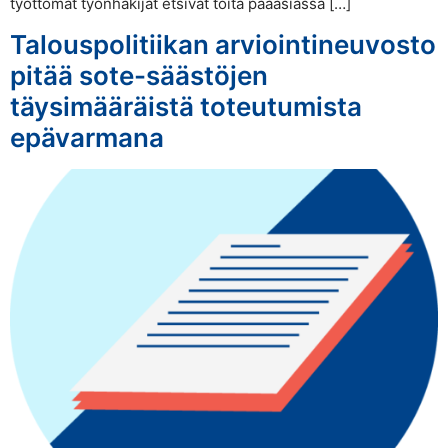
työttömät työnhakijat etsivät töitä pääasiassa […]
Talouspolitiikan arviointineuvosto
pitää sote-säästöjen
täysimääräistä toteutumista
epävarmana