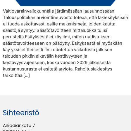
Valtiovarainvaliokunnalle jättämässään lausunnossaan
Talouspolitiikan arviointineuvosto toteaa, että lakiesityksissä
ei tuoda uskottavasti esille mekanismeja, joiden kautta
säästöjä syntyy. Säästötavoitteen mittaluokka tulisi
perustella Esityksestä ei käy ilmi, miten uudistuksen
säästötavoitteeseen on päädytty. Esityksestä ei myöskään
käy yksiselitteisesti ilmi odotettua vaikutusta julkisen
talouden pitkän aikavälin kestävyyteen ja
kestävyysvajeeseen, koska vuoden 2029 jälkeisestä
kustannusurasta ei esitetä arviota. Rahoituslakiesitys
tarkoittaa […]
Sihteeristö
Arkadiankatu 7