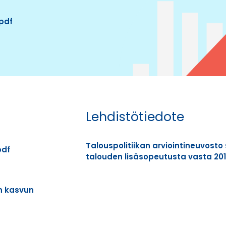
 pdf
Lehdistötiedote
Talouspolitiikan arviointineuvosto 
pdf
talouden lisäsopeutusta vasta 201
en kasvun