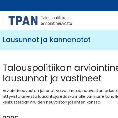
Lausunnot ja kannanotot
Talouspolitiikan arvioint
lausunnot ja vastineet
Arviointineuvoston jäsenet voivat antaa neuvoston edusta
liittyvistä aiheista lausuntoja eduskunnalle tai muille tahoil
keskustellaan muiden neuvoston jäsenten kanssa.