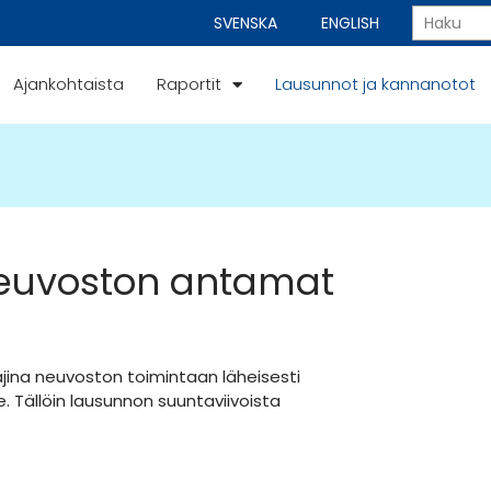
SVENSKA
ENGLISH
Ajankohtaista
Raportit
Lausunnot ja kannanotot
ineuvoston antamat
jina neuvoston toimintaan läheisesti
le. Tällöin lausunnon suuntaviivoista