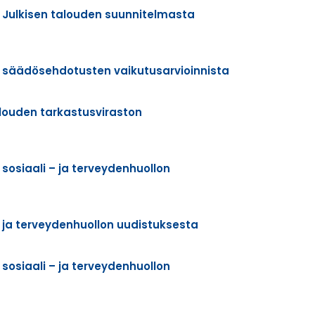
to Julkisen talouden suunnitelmasta
nto säädösehdotusten vaikutusarvioinnista
alouden tarkastusviraston
 sosiaali – ja terveydenhuollon
– ja terveydenhuollon uudistuksesta
 sosiaali – ja terveydenhuollon