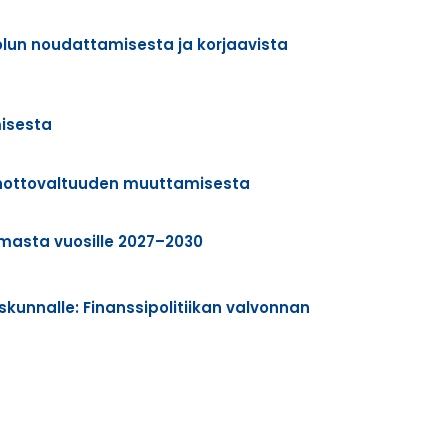
olun noudattamisesta ja korjaavista
misesta
nanottovaltuuden muuttamisesta
lmasta vuosille 2027–2030
skunnalle: Finanssipolitiikan valvonnan