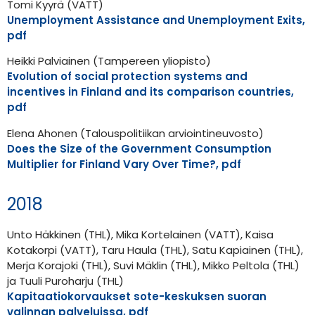
Tomi Kyyrä (VATT)
Unemployment Assistance and Unemployment Exits,
pdf
Heikki Palviainen (Tampereen yliopisto)
Evolution of social protection systems and
incentives in Finland and its comparison countries,
pdf
Elena Ahonen (Talouspolitiikan arviointineuvosto)
Does the Size of the Government Consumption
Multiplier for Finland Vary Over Time?, pdf
2018
Unto Häkkinen (THL), Mika Kortelainen (VATT), Kaisa
Kotakorpi (VATT), Taru Haula (THL), Satu Kapiainen (THL),
Merja Korajoki (THL), Suvi Mäklin (THL), Mikko Peltola (THL)
ja Tuuli Puroharju (THL)
Kapitaatiokorvaukset sote-keskuksen suoran
valinnan palveluissa, pdf