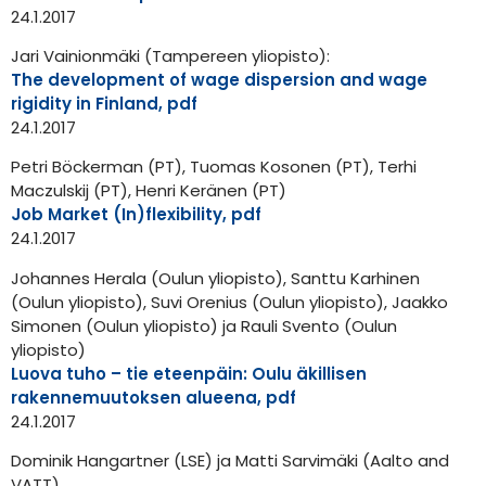
24.1.2017
Jari Vainionmäki (Tampereen yliopisto):
The development of wage dispersion and wage
rigidity in Finland, pdf
24.1.2017
Petri Böckerman (PT), Tuomas Kosonen (PT), Terhi
Maczulskij (PT), Henri Keränen (PT)
Job Market (In)flexibility, pdf
24.1.2017
Johannes Herala (Oulun yliopisto), Santtu Karhinen
(Oulun yliopisto), Suvi Orenius (Oulun yliopisto), Jaakko
Simonen (Oulun yliopisto) ja Rauli Svento (Oulun
yliopisto)
Luova tuho – tie eteenpäin: Oulu äkillisen
rakennemuutoksen alueena, pdf
24.1.2017
Dominik Hangartner (LSE) ja Matti Sarvimäki (Aalto and
VATT)