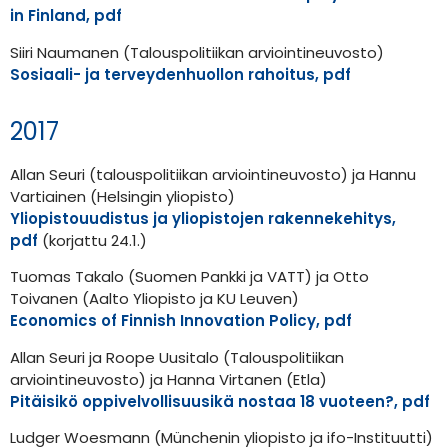
in Finland, pdf
Siiri Naumanen (Talouspolitiikan arviointineuvosto)
Sosiaali- ja terveydenhuollon rahoitus, pdf
2017
Allan Seuri (talouspolitiikan arviointineuvosto) ja Hannu
Vartiainen (Helsingin yliopisto)
Yliopistouudistus ja yliopistojen rakennekehitys,
pdf
(korjattu 24.1.)
Tuomas Takalo (Suomen Pankki ja VATT) ja Otto
Toivanen (Aalto Yliopisto ja KU Leuven)
Economics of Finnish Innovation Policy, pdf
Allan Seuri ja Roope Uusitalo (Talouspolitiikan
arviointineuvosto) ja Hanna Virtanen (Etla)
Pitäisikö oppivelvollisuusikä nostaa 18 vuoteen?, pdf
Ludger Woesmann (Münchenin yliopisto ja ifo-Instituutti)