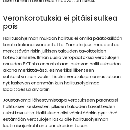
asettamien tavoitteiden saavuttamiseksi.
Veronkorotuksia ei pitäisi sulkea
pois
Hallitusohjelman mukaan hallitus ei omilla päätöksillään
korota kokonaisveroastetta. Tämä kirjaus muodostaa
merkittävän riskin julkisen talouden tavoitteiden
toteutumiselle. Ilman uusia veropäätöksiä verotulojen
osuuden BKT:stä ennustetaan laskevan hallituskauden
aikana merkittävästi, esimerkiksi liikenteen
sähköistymisen vuoksi. Lisäksi verotulojen ennustetaan
nyt laskevan enemmän kuin hallitusohjelmaa
laadittaessa arvioitiin.
Joustavampi lähestymistapa verotukseen parantaisi
hallituksen keskeisten julkisen talouden tavoitteiden
uskottavuutta. Hallituksen olisi vähintäänkin pyrittävä
estämään verotulojen lasku alle hallitusohjelman
laatimisajankohtana ennakoidun tason.