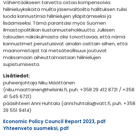
Vähentääkseen tarvetta ostaa kompensoivia
hiilinieluyksiköitä muilta jäsenvaltioilta hallituksen tulisi
luoda kannustimia hiilinielujen ylläpitämiseksi ja
lisäämiseksi. Tämä parantaisi myös Suomen
ilmastopolitiikan kustannustehokkuutta. Julkisen
talouden näkökulmasta olisi toivottavaa, että nämä
kannustimet perustuisivat ainakin osittain siihen, että
maanomistajat tai metsäteollisuus joutuvat
maksamaan aiheuttamastaan hiilinielujen
supistumisesta.
Lisätiedot:
puheenjohtaja Niku Määttänen
(niku.maattanen@helsinki.fi, puh. +358 29 412 8721 / +358
41 545 6721)
pääsihteeri Anni Huhtala (anni.huhtala@vatt.fi, puh. +358
29 551 9414)
Economic Policy Council Report 2023, pdf
Yhteenveto suomeksi, pdf