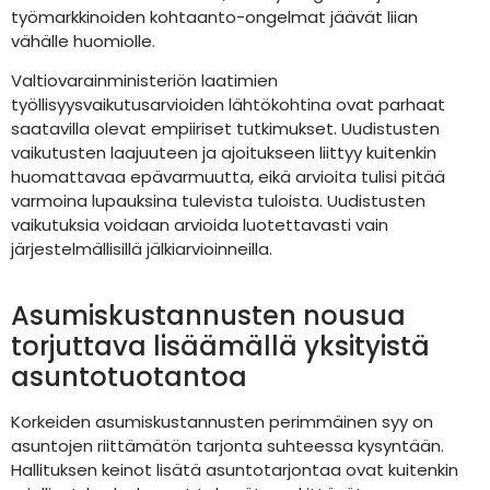
työmarkkinoiden kohtaanto-ongelmat jäävät liian
vähälle huomiolle.
Valtiovarainministeriön laatimien
työllisyysvaikutusarvioiden lähtökohtina ovat parhaat
saatavilla olevat empiiriset tutkimukset. Uudistusten
vaikutusten laajuuteen ja ajoitukseen liittyy kuitenkin
huomattavaa epävarmuutta, eikä arvioita tulisi pitää
varmoina lupauksina tulevista tuloista. Uudistusten
vaikutuksia voidaan arvioida luotettavasti vain
järjestelmällisillä jälkiarvioinneilla.
Asumiskustannusten nousua
torjuttava lisäämällä yksityistä
asuntotuotantoa
Korkeiden asumiskustannusten perimmäinen syy on
asuntojen riittämätön tarjonta suhteessa kysyntään.
Hallituksen keinot lisätä asuntotarjontaa ovat kuitenkin