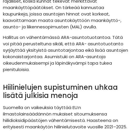
rajalliset, koska kunnat tekevät merkittävät
maankäyttöpäätökset. On tärkeää kannustaa
kaupunkeja, joissa asuntojen hinnat ovat korkeat,
kaavoittamaan maata asuntokäyttöön maankäyttö-,
asunto- ja liikennesopimusten (MAL) avulla.
Hallitus on vähentämässä ARA-asuntotuotantoa. Tätä
voi pitää perusteltuna sikäli, että ARA- asuntotuotanto
syrjäyttää yksityistä asuntotarjontaa eikä lisää asuntojen
kokonaistarjontaa. Asumistuki on ARA-asuntoja
oikeudenmukaisempi ja läpinäkyvämpi tapa tukea
pienituloisia.
Hiilinielujen supistuminen uhkaa
lisätä julkisia menoja
Suomella on vaikeuksia täyttää EU:n
ilmastolainsäädännön mukaiset sitoumuksensa
hiilidioksidipäästöjen vähentämisestä. Haasteena on
erityisesti maankäytön hiilinielutavoite vuosille 2021–2025.