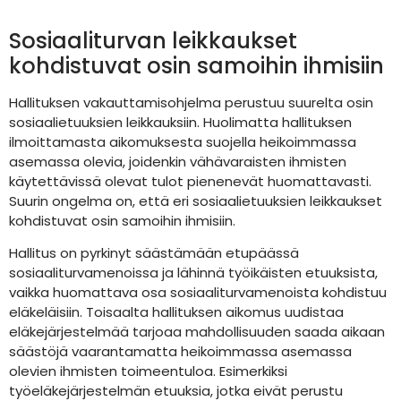
Sosiaaliturvan leikkaukset
kohdistuvat osin samoihin ihmisiin
Hallituksen vakauttamisohjelma perustuu suurelta osin
sosiaalietuuksien leikkauksiin. Huolimatta hallituksen
ilmoittamasta aikomuksesta suojella heikoimmassa
asemassa olevia, joidenkin vähävaraisten ihmisten
käytettävissä olevat tulot pienenevät huomattavasti.
Suurin ongelma on, että eri sosiaalietuuksien leikkaukset
kohdistuvat osin samoihin ihmisiin.
Hallitus on pyrkinyt säästämään etupäässä
sosiaaliturvamenoissa ja lähinnä työikäisten etuuksista,
vaikka huomattava osa sosiaaliturvamenoista kohdistuu
eläkeläisiin. Toisaalta hallituksen aikomus uudistaa
eläkejärjestelmää tarjoaa mahdollisuuden saada aikaan
säästöjä vaarantamatta heikoimmassa asemassa
olevien ihmisten toimeentuloa. Esimerkiksi
työeläkejärjestelmän etuuksia, jotka eivät perustu