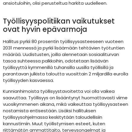
ansiotuloihin, olisi perusteltua harkita uudelleen.
Työllisyyspolitiikan vaikutukset
ovat hyvin epävarmoja
Hallitus pyrkii 80 prosentin työllisyysasteeseen vuoteen
2031 mennessä ja pyrkii lisäämään tehtävien työtuntien
määrää. Uudistusten, joilla alennetaan sosiaaliturvan
tasoa suhteessa palkkoihin, odotetaan lisäävän
työllisyyttä kymmenillä tuhansilla uusilla työllisillä ja
parantavan julkista taloutta vuosittain 2 miljardilla eurolla
työllisyyden kasvaessa.
Kunnianhimoista työllisyystavoitetta voi olla vaikea
saavuttaa. Työllisyys on lisääntynyt huomattavasti viime
vuosikymmenen aikana, mikä vaikeuttaa työllisyysasteen
nostamista entisestään. Lisäksi hallituksen
työllisyysohjelmassa keskitytään taloudellisiin
kannustimiin. Muut työllistymisen esteet, kuten
riittämätön ammattitaito, terveysongelmat ja