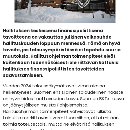
Hallituksen keskeisenä finanssipoliittisena
tavoitteena on vakauttaa julkinen velkasuhde
hallituskauden loppuun mennessä. Tämä on hyvä
tavoite, jos talousympäristössä ei tapahdu suuria
muutoksia. Hallitusohjelman toimenpiteet eivät
kuitenkaan todennäköisesti ole riittävän kattavia
hallituksen finanssipoliittisten tavoitteiden
saavuttamiseen.
Vuoden 2024 talousnäkymät ovat viime aikoina
heikentyneet. Suomen ensisijainen taloudellinen haaste
on hyvin hidas tuottavuuden kasvu. Suomen BKT:n kasvu
on jäänyt jälkeen muista Pohjoismaista.
Hallitusohjelman toimenpiteet vahvistavat julkista
taloutta merkittävästi verrattuna siihen, ettei mitään
toimia toteutettaisi, mutta ne eivät riitä hallituksen