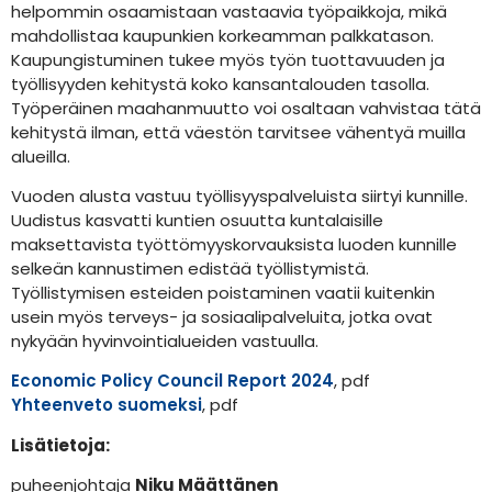
helpommin osaamistaan vastaavia työpaikkoja, mikä
mahdollistaa kaupunkien korkeamman palkkatason.
Kaupungistuminen tukee myös työn tuottavuuden ja
työllisyyden kehitystä koko kansantalouden tasolla.
Työperäinen maahanmuutto voi osaltaan vahvistaa tätä
kehitystä ilman, että väestön tarvitsee vähentyä muilla
alueilla.
Vuoden alusta vastuu työllisyyspalveluista siirtyi kunnille.
Uudistus kasvatti kuntien osuutta kuntalaisille
maksettavista työttömyyskorvauksista luoden kunnille
selkeän kannustimen edistää työllistymistä.
Työllistymisen esteiden poistaminen vaatii kuitenkin
usein myös terveys- ja sosiaalipalveluita, jotka ovat
nykyään hyvinvointialueiden vastuulla.
Economic Policy Council Report 2024
, pdf
Yhteenveto suomeksi
, pdf
Lisätietoja:
puheenjohtaja
Niku Määttänen