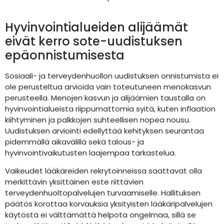
Hyvinvointialueiden alijäämät
eivät kerro sote-uudistuksen
epäonnistumisesta
Sosiaali- ja terveydenhuollon uudistuksen onnistumista ei
ole perusteltua arvioida vain toteutuneen menokasvun
perusteella. Menojen kasvun ja alijäämien taustalla on
hyvinvointialueista riippumattomia syitä, kuten inflaation
kiihtyminen ja palkkojen suhteellisen nopea nousu.
Uudistuksen arviointi edellyttää kehityksen seurantaa
pidemmällä aikavälillä sekä talous- ja
hyvinvointivaikutusten laajempaa tarkastelua.
Vaikeudet lääkäreiden rekrytoinneissa saattavat olla
merkittävin yksittäinen este riittävien
terveydenhuoltopalvelujen turvaamiselle. Hallituksen
päätös korottaa korvauksia yksityisten lääkäripalvelujen
käytöstä ei välttämättä helpota ongelmaa, sillä se