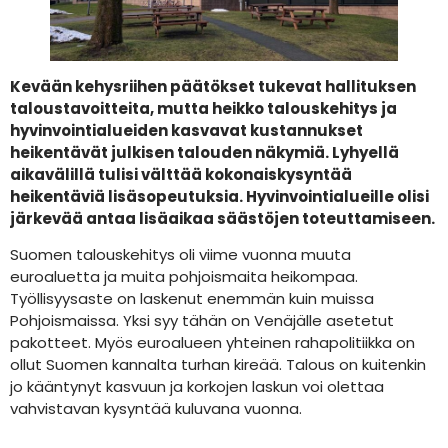
Kevään kehysriihen päätökset tukevat hallituksen
taloustavoitteita, mutta heikko talouskehitys ja
hyvinvointialueiden kasvavat kustannukset
heikentävät julkisen talouden näkymiä. Lyhyellä
aikavälillä tulisi välttää kokonaiskysyntää
heikentäviä lisäsopeutuksia. Hyvinvointialueille olisi
järkevää antaa lisäaikaa säästöjen toteuttamiseen.
Suomen talouskehitys oli viime vuonna muuta
euroaluetta ja muita pohjoismaita heikompaa.
Työllisyysaste on laskenut enemmän kuin muissa
Pohjoismaissa. Yksi syy tähän on Venäjälle asetetut
pakotteet. Myös euroalueen yhteinen rahapolitiikka on
ollut Suomen kannalta turhan kireää. Talous on kuitenkin
jo kääntynyt kasvuun ja korkojen laskun voi olettaa
vahvistavan kysyntää kuluvana vuonna.