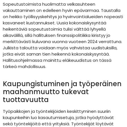
Sopeutustoimista huolimatta velkasuhteen
vakauttaminen on edelleen hyvin epävarmaa. Taustalla
on heikko työllisyyskehitys ja hyvinvointialueiden nopeasti
kasvaneet kustannukset. Uusia kokonaiskysyntää
heikentäviä sopeutustoimia tulisi välttää lyhyellä
aikavälillä, sillä hallituksen finanssipolitiikka kiristyy jo
merkittävästi kuluvana vuonna vuoteen 2024 verrattuna.
Julkista taloutta voidaan myös vahvistaa uudistuksilla,
jotka eivät saman tien heikennä kokonaiskysyntää.
Hallitusohjelmassa mainittu eläkeuudistus on tässä
tärkeä mahdollisuus.
Kaupungistuminen ja työperäinen
maahanmuutto tukevat
tuottavuutta
Työpaikkojen ja työntekijöiden keskittyminen suuriin
kaupunkeihin luo kasautumisetuja, jotka hyödyttävät
sekä työntekijöitä että yrityksiä. Työntekijät löytävät