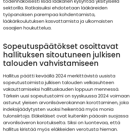
todennäköisesti lisää lääkärien kysyntää yksityisellä
sektorilla. Ratkaisuiksi ehdotetaan lääkäreiden
työpanoksen parempaa kohdentamista,
lääkärikoulutuksen kasvattamista ja ulkomaisten
osaajien houkuttelua.
Sopeutuspäätökset osoittavat
hallituksen sitoutuneen julkisen
talouden vahvistamiseen
Hallitus päätti keväällä 2024 merkittävistä uusista
sopeutustoimista julkisen talouden velkasuhteen
vakauttamiseksi hallituskauden loppuun mennessä.
Tärkein uusi sopeutustoimi on syyskuussa 2024 voimaan
astunut yleisen arvonlisäverokannan korottaminen, joka
indeksijäädytysten vuoksi heikentää myös monia
tulonsiirtoja. Eläkeläiset ovat kuitenkin pääosin suojassa
arvonlisäveron korotukselta. Siksi on luontevaa, että
hallitus kiristää myös eläkkeiden verotusta hieman.