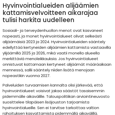
Hyvinvointialueiden alijäämien
kattamisvelvoitteen aikarajaa
tulisi harkita uudelleen
Sosiaali- ja terveydenhuollon menot ovat kasvaneet
nopeasti, ja monet hyvinvointialueet olivat selkeästi
alijäämäisiä 2023 ja 2024. Hyvinvointialueiden sääntely
edellyttää kertyneiden alijäämien kattamista vastaavilla
ylijäämillä 2025 ja 2026, mikä vaatii monella alueella
merkittäviä menoleikkauksia. Jos hyvinvointialueet
onnistuvat kattamaan kertyneet alijäämät määräaikaan
mennessä, sallii sääntely niiden lisätä menojaan
nopeastikin vuonna 2027.
Palveluiden turvaamisen kannalta olisi järkevää, että
hyvinvointialueet voisivat jakaa säästöt tasaisemmin
pidemmälle aikavälille. Talouspolitiikan arviointineuvosto
suosittelee tilapäisen lisäjouston tarjoamista
hyvinvointialueille. Sen ei tarvitse tarkoittaa valtion
rahoituksen kasvattamista pidemmällä aikavälillä.