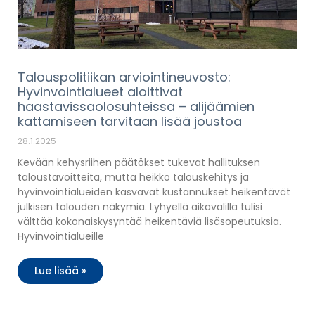
Talouspolitiikan arviointineuvosto:
Hyvinvointialueet aloittivat
haastavissaolosuhteissa – alijäämien
kattamiseen tarvitaan lisää joustoa
28.1.2025
Kevään kehysriihen päätökset tukevat hallituksen
taloustavoitteita, mutta heikko talouskehitys ja
hyvinvointialueiden kasvavat kustannukset heikentävät
julkisen talouden näkymiä. Lyhyellä aikavälillä tulisi
välttää kokonaiskysyntää heikentäviä lisäsopeutuksia.
Hyvinvointialueille
Lue lisää »