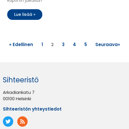
Raportin julkaisun
Lue lisää »
« Edellinen
1
2
3
4
5
Seuraava»
Sihteeristö
Arkadiankatu 7
00100 Helsinki
Sihteeristön yhteystiedot