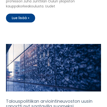
professori Juha Junttilan Oulun yliopiston
kauppakorkeakoulusta. Uudet
Lue lisää »
Talouspolitiikan arviointineuvoston uusin
raportti nyt saatavilla suomeksi