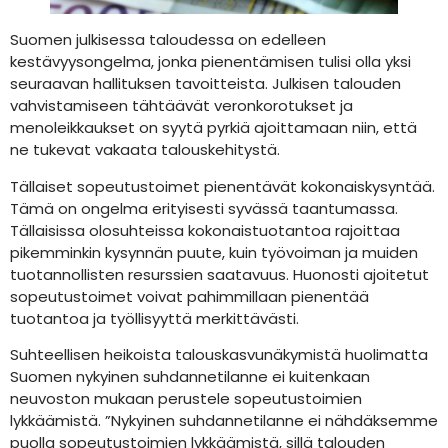
Suomen julkisessa taloudessa on edelleen
kestävyysongelma, jonka pienentämisen tulisi olla yksi
seuraavan hallituksen tavoitteista. Julkisen talouden
vahvistamiseen tähtäävät veronkorotukset ja
menoleikkaukset on syytä pyrkiä ajoittamaan niin, että
ne tukevat vakaata talouskehitystä.
Tällaiset sopeutustoimet pienentävät kokonaiskysyntää.
Tämä on ongelma erityisesti syvässä taantumassa.
Tällaisissa olosuhteissa kokonaistuotantoa rajoittaa
pikemminkin kysynnän puute, kuin työvoiman ja muiden
tuotannollisten resurssien saatavuus. Huonosti ajoitetut
sopeutustoimet voivat pahimmillaan pienentää
tuotantoa ja työllisyyttä merkittävästi.
Suhteellisen heikoista talouskasvunäkymistä huolimatta
Suomen nykyinen suhdannetilanne ei kuitenkaan
neuvoston mukaan perustele sopeutustoimien
lykkäämistä. ”Nykyinen suhdannetilanne ei nähdäksemme
puolla sopeutustoimien lykkäämistä, sillä talouden