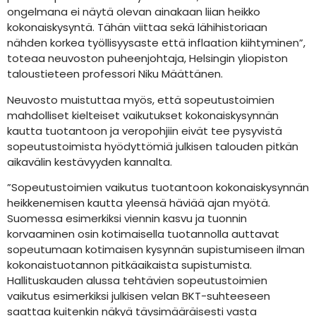
ongelmana ei näytä olevan ainakaan liian heikko
kokonaiskysyntä. Tähän viittaa sekä lähihistoriaan
nähden korkea työllisyysaste että inflaation kiihtyminen”,
toteaa neuvoston puheenjohtaja, Helsingin yliopiston
taloustieteen professori Niku Määttänen.
Neuvosto muistuttaa myös, että sopeutustoimien
mahdolliset kielteiset vaikutukset kokonaiskysynnän
kautta tuotantoon ja veropohjiin eivät tee pysyvistä
sopeutustoimista hyödyttömiä julkisen talouden pitkän
aikavälin kestävyyden kannalta.
”Sopeutustoimien vaikutus tuotantoon kokonaiskysynnän
heikkenemisen kautta yleensä häviää ajan myötä.
Suomessa esimerkiksi viennin kasvu ja tuonnin
korvaaminen osin kotimaisella tuotannolla auttavat
sopeutumaan kotimaisen kysynnän supistumiseen ilman
kokonaistuotannon pitkäaikaista supistumista.
Hallituskauden alussa tehtävien sopeutustoimien
vaikutus esimerkiksi julkisen velan BKT-suhteeseen
saattaa kuitenkin näkyä täysimääräisesti vasta