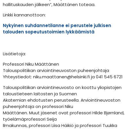
hallituskauden jälkeen”, Määttänen toteaa.
Linkki kannanottoon:
Nykyinen suhdannetilanne ei perustele julkisen
talouden sopeutustoimien lykkäämistä
Lisätietoja:
Professori Niku Määttänen
Talouspolitiikan arviointineuvoston puheenjohtaja
Yhteystiedot: niku.maattanen@helsinki.fi ja 041 545 6721
Talouspolitiikan arviointineuvosto on koottu yliopistojen
taloustieteen laitosten ja Suomen
Akatemian ehdotusten perusteella. Arviointineuvoston
puheenjohtaja on professori Niku
Määttänen. Muut jäsenet ovat professori Hilde Bjørnland,
työelämäprofessori Seija
Ilmakunnas, professori Liisa Häikiö ja professori Tuukka