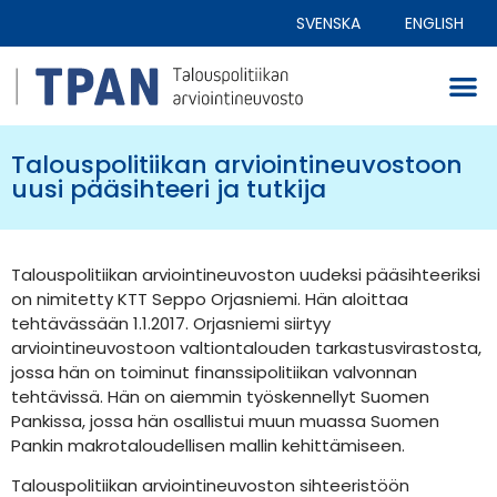
SVENSKA
ENGLISH
Talouspolitiikan arviointineuvostoon
uusi pääsihteeri ja tutkija
Talouspolitiikan arviointineuvoston uudeksi pääsihteeriksi
on nimitetty KTT Seppo Orjasniemi. Hän aloittaa
tehtävässään 1.1.2017. Orjasniemi siirtyy
arviointineuvostoon valtiontalouden tarkastusvirastosta,
jossa hän on toiminut finanssipolitiikan valvonnan
tehtävissä. Hän on aiemmin työskennellyt Suomen
Pankissa, jossa hän osallistui muun muassa Suomen
Pankin makrotaloudellisen mallin kehittämiseen.
Talouspolitiikan arviointineuvoston sihteeristöön