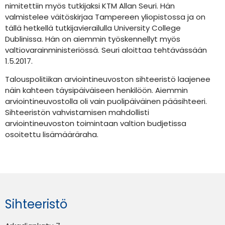
nimitettiin myös tutkijaksi KTM Allan Seuri. Hän
valmistelee väitöskirjaa Tampereen yliopistossa ja on
tällä hetkellä tutkijavierailulla University College
Dublinissa. Hän on aiemmin työskennellyt myös
valtiovarainministeriössä. Seuri aloittaa tehtävässään
1.5.2017.
Talouspolitiikan arviointineuvoston sihteeristö laajenee
näin kahteen täysipäiväiseen henkilöön. Aiemmin
arviointineuvostolla oli vain puolipäiväinen pääsihteeri.
Sihteeristön vahvistamisen mahdollisti
arviointineuvoston toimintaan valtion budjetissa
osoitettu lisämääräraha.
Sihteeristö