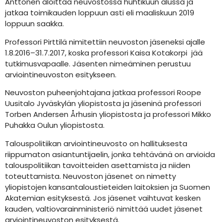
Anttonen aloittaa neuvostossa huhtikuun alussa ja
jatkaa toimikauden loppuun asti eli maaliskuun 2019
loppuun saakka.
Professori Pirttilä nimitettiin neuvoston jäseneksi ajalle
1.8.2016–31.7.2017, koska professori Kaisa Kotakorpi jää
tutkimusvapaalle. Jäsenten nimeäminen perustuu
arviointineuvoston esitykseen.
Neuvoston puheenjohtajana jatkaa professori Roope
Uusitalo Jyväskylän yliopistosta ja jäseninä professori
Torben Andersen Århusin yliopistosta ja professori Mikko
Puhakka Oulun yliopistosta.
Talouspolitiikan arviointineuvosto on hallituksesta
riippumaton asiantuntijaelin, jonka tehtävänä on arvioida
talouspolitiikan tavoitteiden asettamista ja niiden
toteuttamista. Neuvoston jäsenet on nimetty
yliopistojen kansantaloustieteiden laitoksien ja Suomen
Akatemian esityksestä. Jos jäsenet vaihtuvat kesken
kauden, valtiovarainministeriö nimittää uudet jäsenet
arviointineuvoston esityksestä.