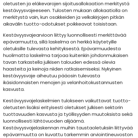
oletusten ja eläkevarojen sijoitusallokaation merkitystä
kestävyysvajeeseen. Tulosten mukaan allokaatiolla on
merkitystä vain, kun osakkeiden ja velkakirjojen pitkän
aikavälin tuotto-odotukset poikkeavat toisistaan.
Kestävyysvajearvioon liittyy luonnollisesti merkittävää
epävarmuutta, sillä laskelma on herkkä käytetyille
oletuksille tulevasta kehityksestä. Epävarmuudesta
huolimatta laskelma tarjoaa kuitenkin johdonmukaisen
tavan tarkastella julkisen talouden edessä olevia
haasteita ja keinoja niiden ratkaisemiseksi. Nykyinen
kestävyysvaje aiheutuu pääosin tulevasta
ikäsidonnaisten menojen ja velanhoitokustannusten
kasvusta.
Kestävyysvajelaskelmien tulokseen vaikuttavat tuotto-
oletusten lisäksi erityisesti oletukset julkisen sektorin
tuottavuuden kasvusta ja työllisyyden muutoksista sekä
luonnollisesti lähtövuoden alijäämä.
Kestävyysvajelaskennan muihin taustaoletuksiin liittyvää
epävarmuutta on kuvattu tarkemmin arviointineuvoston